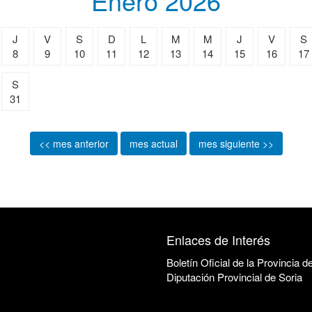
Enero 2026
J
V
S
D
L
M
M
J
V
S
8
9
10
11
12
13
14
15
16
17
S
31
<< mes anterior
mes actual
mes siguiente >>
Enlaces de Interés
Boletín Oficial de la Provincia d
Diputación Provincial de Soria