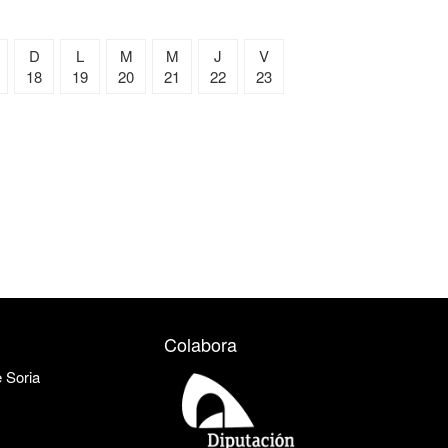
D
L
M
M
J
V
18
19
20
21
22
23
Colabora
e Soria