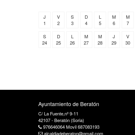
J
V
S
D
L
M
M
1
2
3
4
5
6
7
S
D
L
M
M
J
V
24
25
26
27
28
29
30
Ayuntamiento de Beratón
C/ La Fuente,nº 9-11
42107 - Beratón (Soria)
976646064 Movil 687083193
alcaldiadeberaton@gmail.com