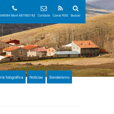
646064 Movil 687083193
Contacto
Canal RSS
Buscar
ría fotográfica
Noticias
Senderismo