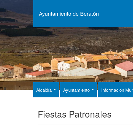
Pasar
al
Ayuntamiento de Beratón
contenido
principal
Alcaldía
Ayuntamiento
Información Mun
Fiestas Patronales