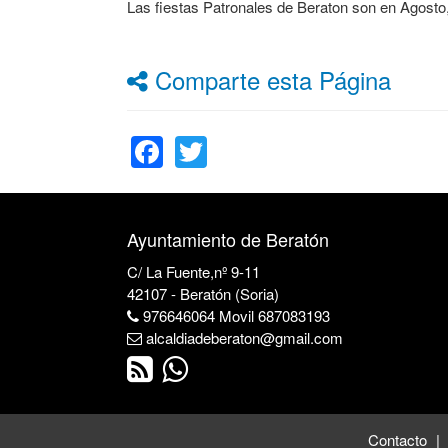
Las fiestas Patronales de Beraton son en Agosto, 
Comparte esta Página
Facebook
Twitter
Ayuntamiento de Beratón
C/ La Fuente,nº 9-11
42107 - Beratón (Soria)
976646064 Movil 687083193
alcaldiadeberaton@gmail.com
Contacto