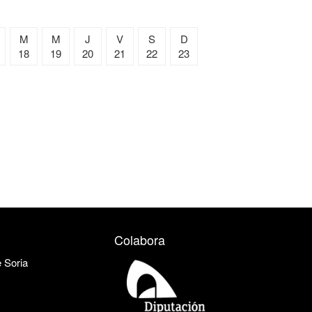
M
M
J
V
S
D
18
19
20
21
22
23
Colabora
e Soria