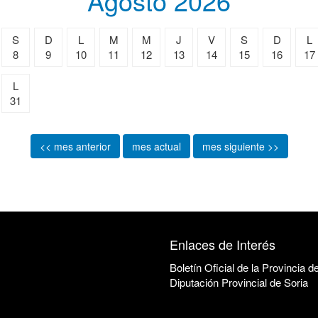
Agosto 2026
S
D
L
M
M
J
V
S
D
L
8
9
10
11
12
13
14
15
16
17
L
31
<< mes anterior
mes actual
mes siguiente >>
Enlaces de Interés
Boletín Oficial de la Provincia d
Diputación Provincial de Soria