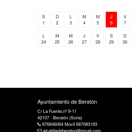
S
D
L
M
M
J
V
1
2
3
4
5
6
7
L
M
M
J
V
S
D
24
25
26
27
28
29
30
Ayuntamiento de Beratón
C/ La Fuente,nº 9-11
42107 - Beratón (Soria)
976646064 Movil 687083193
alcaldiadeberaton@gmail.com