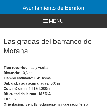
Pasar
Ayuntamiento de Beratón
al
contenido
principal
MENU
Las gradas del barranco de
Morana
Tipo recorrido:
Ida y vuelta
Distancia
: 10,3 km
Tiempo estimado:
3:45 horas
Subida
/
bajada acumuladas:
500 m
Cota máx/mín:
1.618/1.388m
Dificultad de la ruta - MEDIA
IBP =
53
Orientación:
Sencilla, solamente hay que seguir el rio